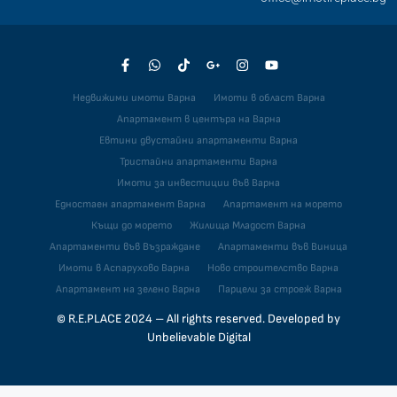
Недвижими имоти Варна
Имоти в област Варна
Апартамент в центъра на Варна
Евтини двустайни апартаменти Варна
Тристайни апартаменти Варна
Имоти за инвестиции във Варна
Едностаен апартамент Варна
Апартамент на морето
Къщи до морето
Жилища Младост Варна
Апартаменти във Възраждане
Апартаменти във Виница
Имоти в Аспарухово Варна
Ново строителство Варна
Апартамент на зелено Варна
Парцели за строеж Варна
© R.E.PLACE 2024 – All rights reserved. Developed by
Unbelievable Digital