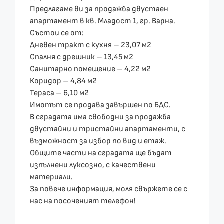
Предлагаме ви за продажба двустаен
апартамент в кв. Младост 1, гр. Варна.
Състои се от:
Дневен тракт с кухня – 23,07 м2
Спалня с дрешник – 13,45 м2
Санитарно помещение – 4,22 м2
Коридор – 4,84 м2
Тераса – 6,10 м2
Имотът се продава завършен по БДС.
В сградата има свободни за продажба
двустайни и тристайни апартаменти, с
възможност за избор по вид и етаж.
Общите части на сградата ще бъдат
изпълнени луксозно, с качествени
материали.
За повече информация, моля свържете се с
нас на посоченият телефон!