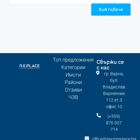
Виж повече
Топ предложения
Свържи се
Категории
с нас
гр. Варна,
Имоти
бул.
Райони
Владислав
Отзиви
Варненчик
ЧЗВ
112 ет.3
офис 10
(+359)
876 007
714
office@imotireplace.bg