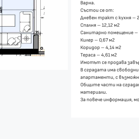
Варна.
Състои се от:
Дневен тракт с кухня – 2
Спалня – 12,12 м2
Санитарно помещение – 
Килер – 0,67 м2
Коридор – 4,14 м2
Тераса – 4,61 м2
Имотът се продава завъ
В сградата има свободн
апартаменти, с възможно
Общите части на сградат
материали.
За повече информация, м