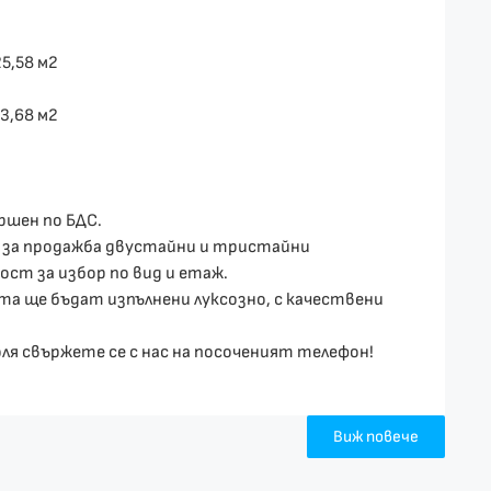
5,58 м2
3,68 м2
ршен по БДС.
и за продажба двустайни и тристайни
ст за избор по вид и етаж.
а ще бъдат изпълнени луксозно, с качествени
оля свържете се с нас на посоченият телефон!
Виж повече