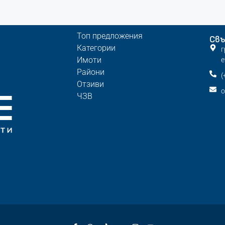
Топ предложения
Свъ
Категории
г
Имоти
е
Райони
(
Отзиви
o
ЧЗВ