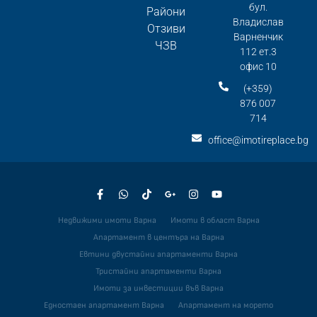
бул.
Райони
Владислав
Отзиви
Варненчик
ЧЗВ
112 ет.3
офис 10
(+359)
876 007
714
office@imotireplace.bg
Недвижими имоти Варна
Имоти в област Варна
Апартамент в центъра на Варна
Евтини двустайни апартаменти Варна
Тристайни апартаменти Варна
Имоти за инвестиции във Варна
Едностаен апартамент Варна
Апартамент на морето