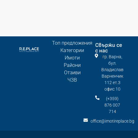
Топ предложения
Свържи се
Категории
с нас
гр. Варна,
Имоти
бул.
Райони
Владислав
Отзиви
Варненчик
ЧЗВ
112 ет.3
офис 10
(+359)
876 007
714
office@imotireplace.bg