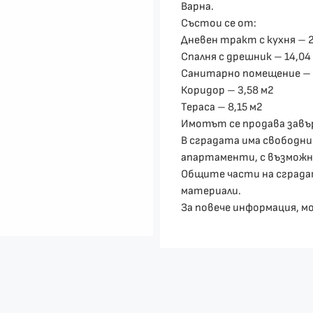
Варна.
Състои се от:
Дневен тракт с кухня – 2
Спалня с дрешник – 14,04
Санитарно помещение – 
Коридор – 3,58 м2
Тераса – 8,15 м2
Имотът се продава завъ
В сградата има свободн
апартаменти, с възможно
Общите части на сградат
материали.
За повече информация, м