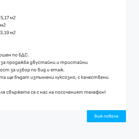
5,17 м2
 м2
3,19 м2
ршен по БДС.
и за продажба двустайни и тристайни
ст за избор по вид и етаж.
а ще бъдат изпълнени луксозно, с качествени
оля свържете се с нас на посоченият телефон!
Виж повече