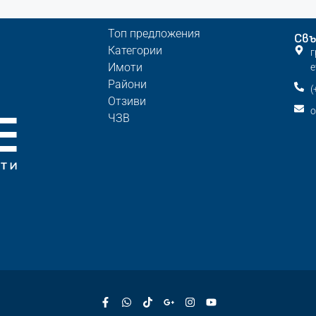
Топ предложения
Свъ
Категории
г
Имоти
е
Райони
(
Отзиви
o
ЧЗВ