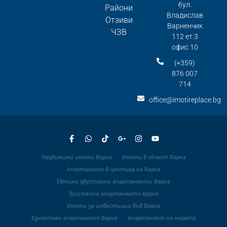
бул.
Райони
Владислав
Отзиви
Варненчик
ЧЗВ
112 ет.3
офис 10
(+359)
876 007
714
office@imotireplace.bg
Недвижими имоти Варна
Имоти в област Варна
Апартамент в центъра на Варна
Евтини двустайни апартаменти Варна
Тристайни апартаменти Варна
Имоти за инвестиции във Варна
Едностаен апартамент Варна
Апартамент на морето