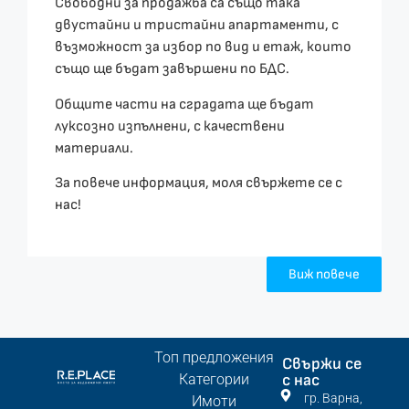
Свободни за продажба са също така
двустайни и тристайни апартаменти, с
възможност за избор по вид и етаж, които
също ще бъдат завършени по БДС.
Общите части на сградата ще бъдат
луксозно изпълнени, с качествени
материали.
За повече информация, моля свържете се с
нас!
Виж повече
Топ предложения
Свържи се
Категории
с нас
гр. Варна,
Имоти