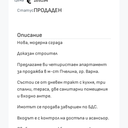
Цена
169194
ПРОДАДЕН
Статус
Описание
Нова, модерна сграда
Доказан строител
Предлагаме ви четиристаен апартамент
за продажба в м-ст Пчелина, гр. Варна.
Състои се от дневен тракт с кухня, три
спални, тераса, две санитарни помещения
и входно антре.
Имотът се продава завършен по БДС.
Входът е с контрол на достъпа и асансьор.