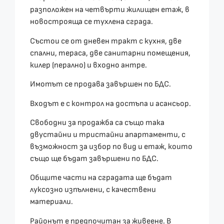
разположен на четвърти жилищен етаж, в
новострояща се тухлена сграда.
Състои се от дневен тракт с кухня, две
спални, тераса, две санитарни помещения,
килер (перално) и входно антре.
Имотът се продава завършен по БДС.
Входът е с контрол на достъпа и асансьор.
Свободни за продажба са също така
двустайни и тристайни апартаменти, с
възможност за избор по вид и етаж, които
също ще бъдат завършени по БДС.
Общите части на сградата ще бъдат
луксозно изпълнени, с качествени
материали.
Районът е предпочитан за живеене. В