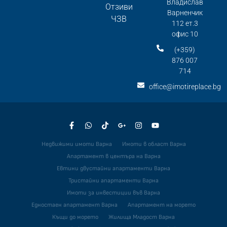
Владислав
Отзиви
Варненчик
ЧЗВ
112 ет.3
офис 10
(+359)
876 007
714
office@imotireplace.bg
Недвижими имоти Варна
Имоти в област Варна
Апартамент в центъра на Варна
Евтини двустайни апартаменти Варна
Тристайни апартаменти Варна
Имоти за инвестиции във Варна
Едностаен апартамент Варна
Апартамент на морето
Къщи до морето
Жилища Младост Варна