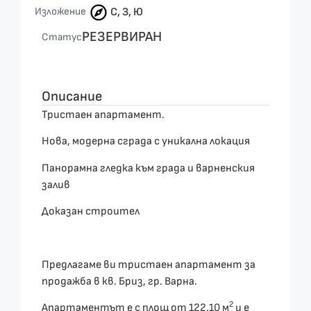
Изложение
С, З, Ю
РЕЗЕРВИРАН
Статус
Описание
Тристаен апартамент.
Нова, модерна сграда с уникална локация
Панорамна гледка към града и варненския
залив
Доказан строител
Предлагаме ви тристаен апартамент за
продажба в кв. Бриз, гр. Варна.
2
Апартаментът е с площ от 122,10 м
и е