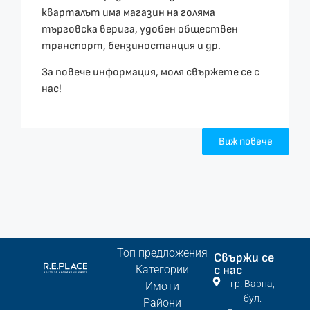
кварталът има магазин на голяма
търговска верига, удобен обществен
транспорт, бензиностанция и др.
За повече информация, моля свържете се с
нас!
Виж повече
Топ предложения
Свържи се
Категории
с нас
гр. Варна,
Имоти
бул.
Райони