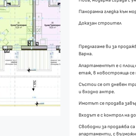
Нова, модерна сграда с у
Панорамна гледка към м
Доказан строител
Предлагаме ви за продаж
Варна.
Апартаментът е с площ о
етаж, в новострояща се 
Състои се от дневен тра
и входно антре.
Имотът се продава завъ
Входът е с контрол на до
Свободни за продажба с
апартаменти, с възможно