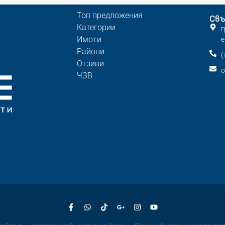
Топ предложения
Свъ
Категории
г
Имоти
е
Райони
(
Отзиви
o
ЧЗВ