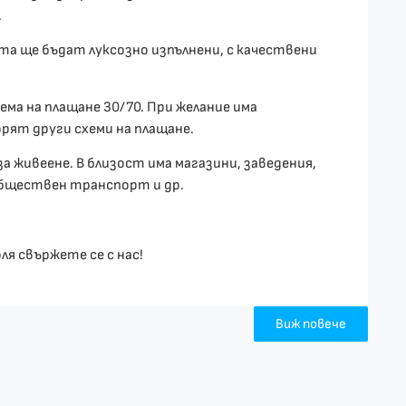
.
а ще бъдат луксозно изпълнени, с качествени
ема на плащане 30/70. При желание има
рят други схеми на плащане.
а живеене. В близост има магазини, заведения,
обществен транспорт и др.
ля свържете се с нас!
Виж повече