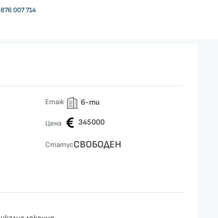
876 007 714
5
Етаж
6-ти
345000
Цена
СВОБОДЕН
Статус