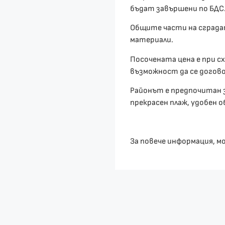
бъдат завършени по БДС
Общите части на сградат
материали.
Посочената цена е при сх
възможност да се догово
Районът е предпочитан з
прекрасен плаж, удобен 
За повече информация, мо