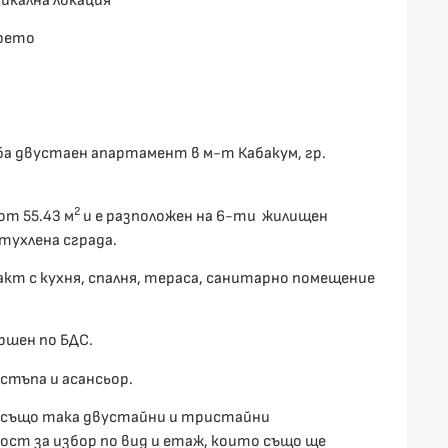
никална локация
орето
ба двустаен апартамент в м-т Кабакум, гр.
2
т 55.43 м
и е разположен на 6-ти жилищен
тухлена сграда.
кт с кухня, спалня, тераса, санитарно помещение
ршен по БДС.
стъпа и асансьор.
а също така двустайни и тристайни
ст за избор по вид и етаж, които също ще