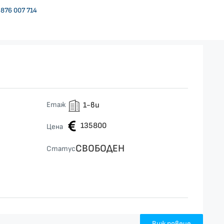
876 007 714
Етаж
1-ви
135800
Цена
СВОБОДЕН
Статус
Виж повече