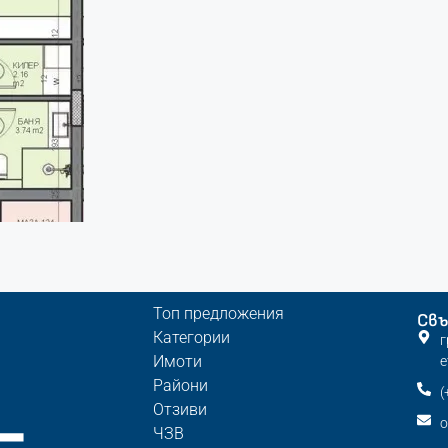
Топ предложения
Свъ
Категории
г
Имоти
е
Райони
(
Отзиви
o
ЧЗВ