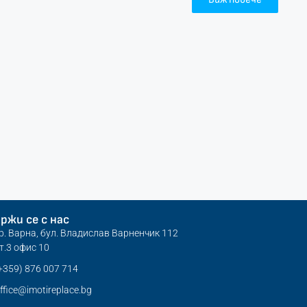
ржи се с нас
р. Варна, бул. Владислав Варненчик 112
т.3 офис 10
+359) 876 007 714
ffice@imotireplace.bg