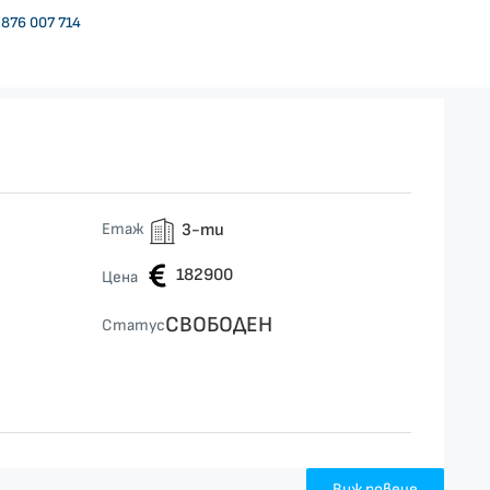
876 007 714
Етаж
3-ти
182900
Цена
СВОБОДЕН
Статус
Виж повече