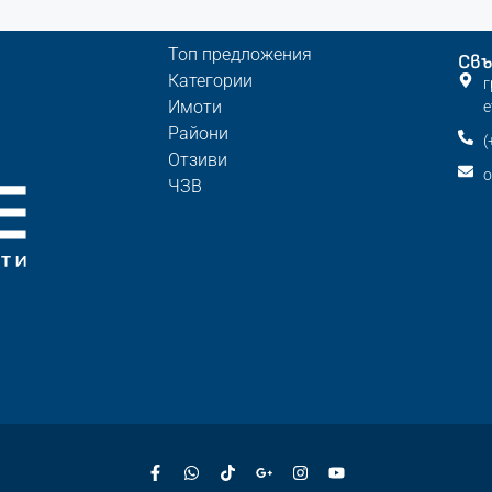
Топ предложения
Свъ
Категории
г
Имоти
е
Райони
(
Отзиви
o
ЧЗВ