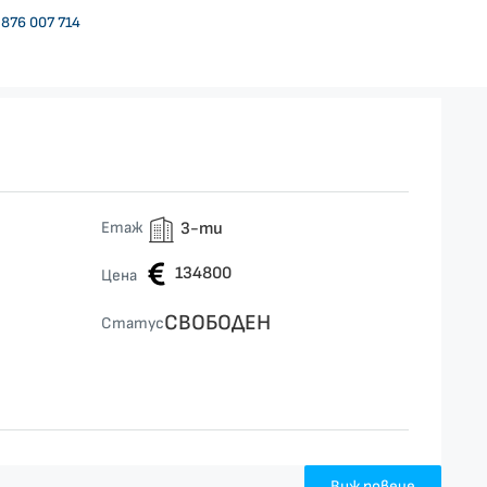
876 007 714
Етаж
3-ти
134800
Цена
СВОБОДЕН
Статус
Виж повече