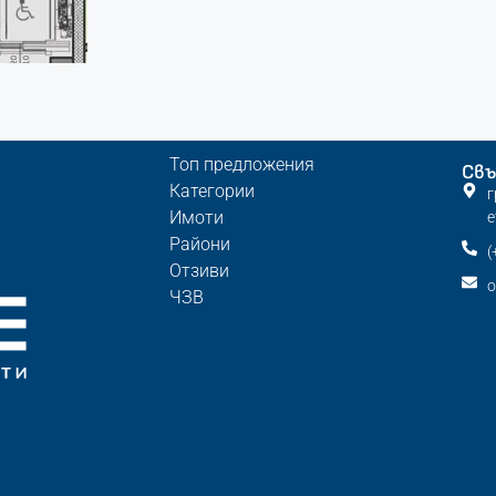
Топ предложения
Свъ
Категории
г
Имоти
е
Райони
(
Отзиви
o
ЧЗВ