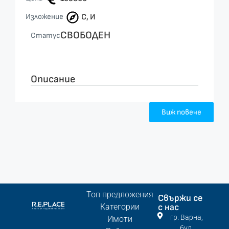
Изложение
С, И
СВОБОДЕН
Статус
Описание
Виж повече
Топ предложения
Свържи се
Категории
с нас
гр. Варна,
Имоти
бул.