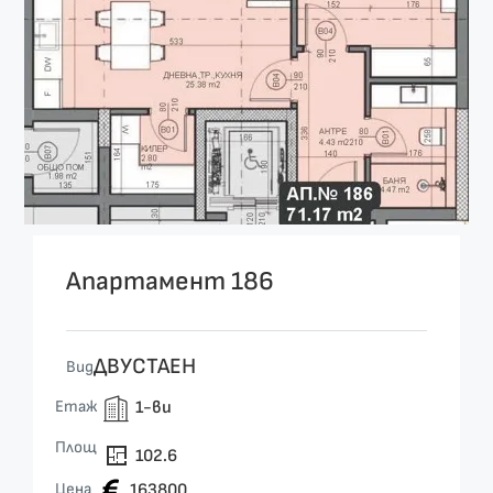
Апартамент 186
ДВУСТАЕН
Вид
Етаж
1-ви
Площ
102.6
Цена
163800