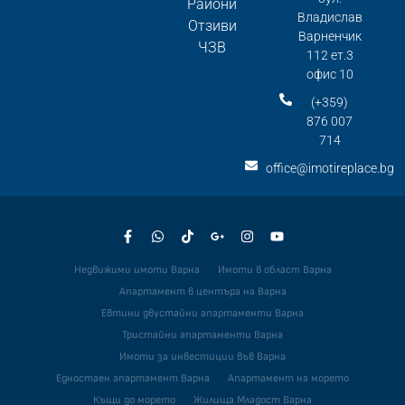
Райони
Владислав
Отзиви
Варненчик
ЧЗВ
112 ет.3
офис 10
(+359)
876 007
714
office@imotireplace.bg
Недвижими имоти Варна
Имоти в област Варна
Апартамент в центъра на Варна
Евтини двустайни апартаменти Варна
Тристайни апартаменти Варна
Имоти за инвестиции във Варна
Едностаен апартамент Варна
Апартамент на морето
Къщи до морето
Жилища Младост Варна