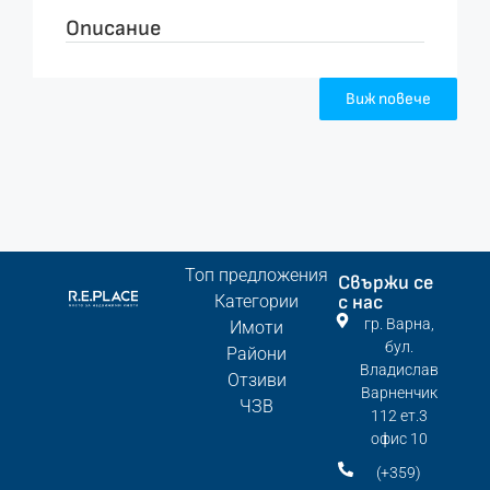
Описание
Виж повече
Топ предложения
Свържи се
Категории
с нас
гр. Варна,
Имоти
бул.
Райони
Владислав
Отзиви
Варненчик
ЧЗВ
112 ет.3
офис 10
(+359)