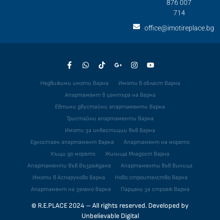
876 007
714
office@imotireplace.bg
Недвижими имоти Варна
Имоти в област Варна
Апартамент в центъра на Варна
Евтини двустайни апартаменти Варна
Тристайни апартаменти Варна
Имоти за инвестиции във Варна
Едностаен апартамент Варна
Апартамент на морето
Къщи до морето
Жилища Младост Варна
Апартаменти във Възраждане
Апартаменти във Виница
Имоти в Аспарухово Варна
Ново строителство Варна
Апартамент на зелено Варна
Парцели за строеж Варна
© R.E.PLACE 2024 – All rights reserved. Developed by
Unbelievable Digital