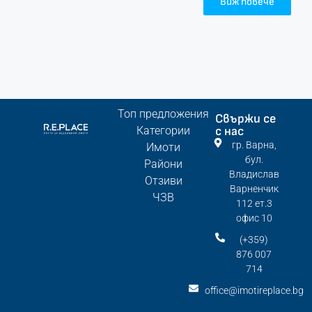
Виж повече
Топ предложения
Свържи се
Категории
с нас
гр. Варна,
Имоти
бул.
Райони
Владислав
Отзиви
Варненчик
ЧЗВ
112 ет.3
офис 10
(+359)
876 007
714
office@imotireplace.bg