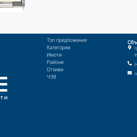
Топ предложения
Свъ
Категории
г
Имоти
е
Райони
(
Отзиви
o
ЧЗВ