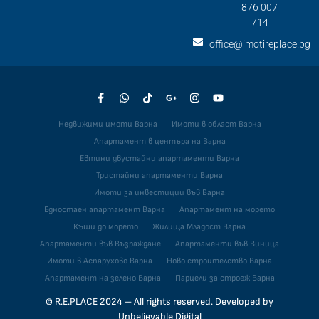
876 007
714
office@imotireplace.bg
Недвижими имоти Варна
Имоти в област Варна
Апартамент в центъра на Варна
Евтини двустайни апартаменти Варна
Тристайни апартаменти Варна
Имоти за инвестиции във Варна
Едностаен апартамент Варна
Апартамент на морето
Къщи до морето
Жилища Младост Варна
Апартаменти във Възраждане
Апартаменти във Виница
Имоти в Аспарухово Варна
Ново строителство Варна
Апартамент на зелено Варна
Парцели за строеж Варна
© R.E.PLACE 2024 – All rights reserved. Developed by
Unbelievable Digital