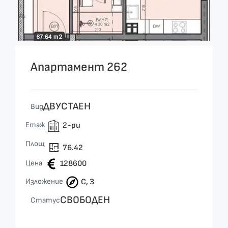
Апартамент 262
ДВУСТАЕН
Вид
Етаж
2-ри
Площ
76.42
Цена
128600
Изложение
С, З
СВОБОДЕН
Статус