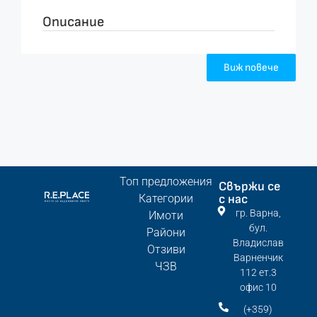
Описание
Виж повече
Топ предложения
Свържи се
Категории
с нас
гр. Варна,
Имоти
бул.
Райони
Владислав
Отзиви
Варненчик
ЧЗВ
112 ет.3
офис 10
(+359)