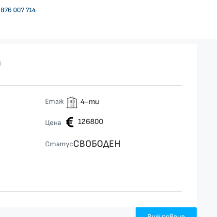
876 007 714
9
Етаж
4-ти
126800
Цена
СВОБОДЕН
Статус
Виж повече