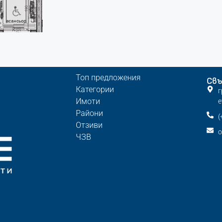
Топ предложения
Свъ
Категории
г
Имоти
е
Райони
(
Отзиви
o
ЧЗВ