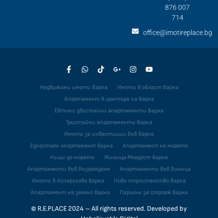
876 007
714
office@imotireplace.bg
Недвижими имоти Варна
Имоти в област Варна
Апартамент в центъра на Варна
Евтини двустайни апартаменти Варна
Тристайни апартаменти Варна
Имоти за инвестиции във Варна
Едностаен апартамент Варна
Апартамент на морето
Къщи до морето
Жилища Младост Варна
Апартаменти във Възраждане
Апартаменти във Виница
Имоти в Аспарухово Варна
Ново строителство Варна
Апартамент на зелено Варна
Парцели за строеж Варна
© R.E.PLACE 2024 – All rights reserved. Developed by