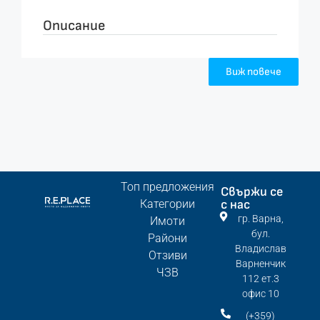
Описание
Виж повече
Топ предложения
Свържи се
Категории
с нас
гр. Варна,
Имоти
бул.
Райони
Владислав
Отзиви
Варненчик
ЧЗВ
112 ет.3
офис 10
(+359)