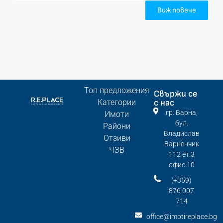
Виж повече
Топ предложения
Свържи се
Категории
с нас
гр. Варна,
Имоти
бул.
Райони
Владислав
Отзиви
Варненчик
ЧЗВ
112 ет.3
офис 10
(+359)
876 007
714
office@imotireplace.bg