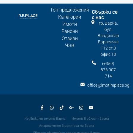
Топ предложения
Свържи се
Категории
с нас
гр. Варна,
Имоти
бул.
Райони
Владислав
Отзиви
Варненчик
ЧЗВ
112 ет.3
офис 10
(+359)
876 007
714
office@imotireplace.bg
Недвижими имоти Варна
Имоти в област Варна
Апартамент в центъра на Варна
Евтини двустайни апартаменти Варна