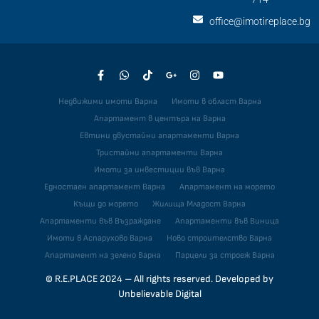
office@imotireplace.bg
Недвижими имоти Варна
Имоти в област Варна
Апартамент в центъра на Варна
Евтини двустайни апартаменти Варна
Тристайни апартаменти Варна
Имоти за инвестиции във Варна
Едностаен апартамент Варна
Апартамент на морето
Къщи до морето
Жилища Младост Варна
Апартаменти във Възраждане
Апартаменти във Виница
Имоти в Аспарухово Варна
Ново строителство Варна
Апартамент на зелено Варна
Парцели за строеж Варна
© R.E.PLACE 2024 – All rights reserved. Developed by
Unbelievable Digital