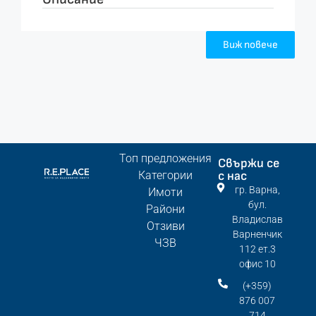
Виж повече
Топ предложения
Свържи се
Категории
с нас
гр. Варна,
Имоти
бул.
Райони
Владислав
Отзиви
Варненчик
ЧЗВ
112 ет.3
офис 10
(+359)
876 007
714