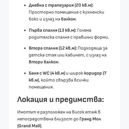
Дневна с трапезария (20 кв.м):
Просторно помещение с кухненски
бокс и излаз на
балкон
.
Първа спалня (13 кв.м):
Голяма
родителска спалня с правилни форми.
Втора спалня (12 кв.м):
Подходяща за
детска стая или кабинет, с излаз на
втори балкон
.
Баня с WC (4 кв.м)
и широк
коридор (7
кв.м)
, който свързва всички
помещения.
Локация и предимства:
Имотът е разположен на висок етаж в
непосредствена близост до
Гранд Мол
(Grand Mall)
.