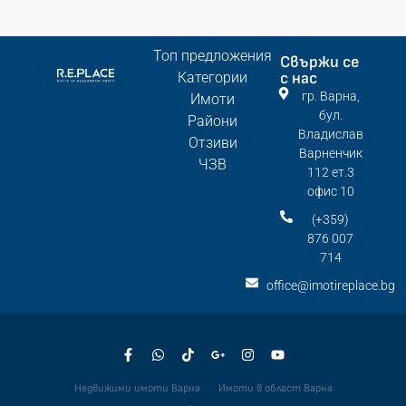
Топ предложения
Свържи се
Категории
с нас
гр. Варна,
Имоти
бул.
Райони
Владислав
Отзиви
Варненчик
ЧЗВ
112 ет.3
офис 10
(+359)
876 007
714
office@imotireplace.bg
Недвижими имоти Варна
Имоти в област Варна